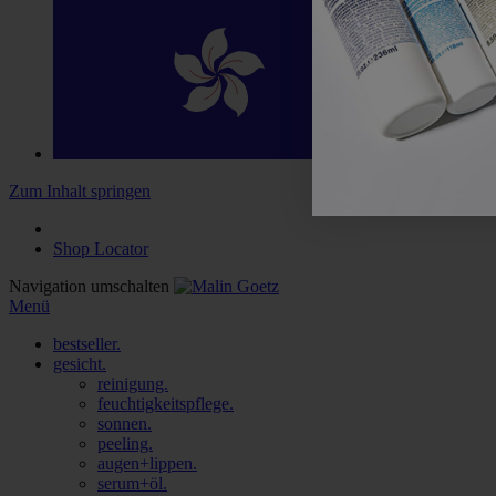
EN
ZH
Zum Inhalt springen
Search
Shop Locator
Navigation umschalten
Menü
bestseller.
gesicht.
reinigung.
feuchtigkeitspflege.
sonnen.
peeling.
augen+lippen.
serum+öl.