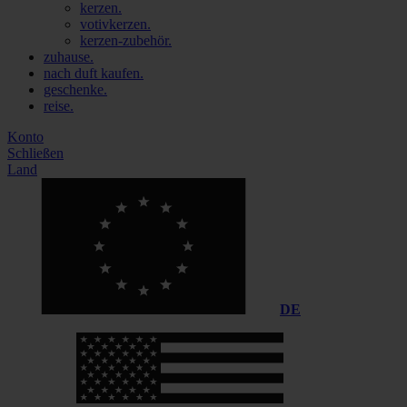
kerzen.
votivkerzen.
kerzen-zubehör.
zuhause.
nach duft kaufen.
geschenke.
reise.
Konto
Schließen
Land
DE