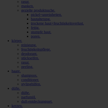
rasur.
masken.
gezielte produktsuche.
pickel+unreinheiten.
hautalterung.
trockene haut+feuchtigkeitsverlust.
fettig.
stumpfe haut.
poren.
körper.
reinigung.
feuchtigkeitspflege.
deodorant.
stückseifen.
rasur.
peeling.
haare.
shampoos.
conditioner.
stylinghilfen.
düfte.
düfte.
parfumöl.
duft-entdeckungsset.
kerzen.