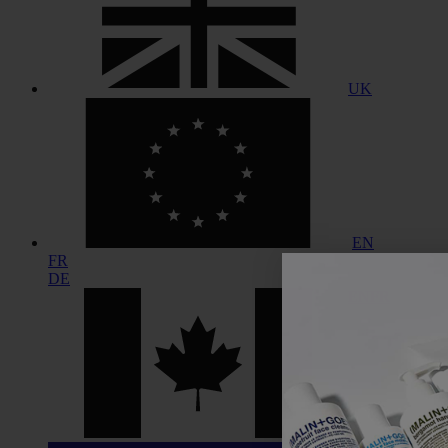
UK
EN
FR
DE
EN
FR